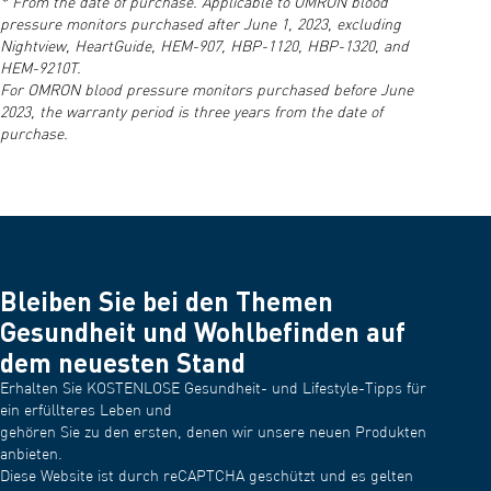
* From the date of purchase. Applicable to OMRON blood
Batterien, eine Bedienungsanleitung und eine
pressure monitors purchased after June 1, 2023, excluding
Aufbewahrungstasche.
Nightview, HeartGuide, HEM-907, HBP-1120, HBP-1320, and
HEM-9210T.
For OMRON blood pressure monitors purchased before June
2023, the warranty period is three years from the date of
purchase.
Bleiben Sie bei den Themen
Gesundheit und Wohlbefinden auf
dem neuesten Stand
Erhalten Sie KOSTENLOSE Gesundheit- und Lifestyle-Tipps für
ein erfüllteres Leben und
gehören Sie zu den ersten, denen wir unsere neuen Produkten
anbieten.
Diese Website ist durch reCAPTCHA geschützt und es gelten