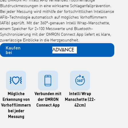
Das OMRON M7 Intelli AFib verwandelt routinemäßige
Blutdruckmessungen in eine wirksame Schlaganfallprävention.
Bei jeder Messung wird mithilfe der fortschrittlichen Intellisense
AFib-Technologie automatisch auf mögliches Vorhofflimmern
(AFib) geprüft. Mit der 360°-genauen Intelli Wrap-Manschette,
einem Speicher für 2×100 Messwerte und Bluetooth-
Synchronisierung mit der OMRON Connect App liefert es klare,
zuverlässige Einblicke in die Herzgesundheit.
Kaufen
bei
Mögliche
Verbunden mit
Intelli Wrap
Erkennung von
der OMRON
Manschette (22-
Vorhofflimmern
Connect App
42cm)
bei jeder
Messung