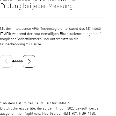
Prüfung bei jeder Messung
Gena
Mit der Intellisense AFib-Technologie untersucht das M7 Intelli
Die Int
IT AFib während der routinemäßigen Blutdruckmessungen auf
Positio
mögliches Vorhofflimmern und unterstützt so die
Platzie
Früherkennung zu Hause.
Vorheriges Dia
Nächste Folie
* Ab dem Datum des Kaufs. Gilt für OMRON
Blutdruckmessgeräte, die ab dem 1. Juni 2023 gekauft werden,
ausgenommen Nightview, HeartGuide, HEM-907, HBP-1120,