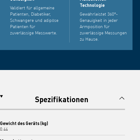
Technologie
Validiert für allgemeine
Patienten, Diabetiker,
Gewährleistet 360°-
Schwangere und adipöse
Genauigkeit in jeder
Patienten für
Armposition für
zuverlässige Messwerte.
zuverlässige Messungen
zu Hause.
Spezifikationen
Gewicht des Geräts (kg)
0.44