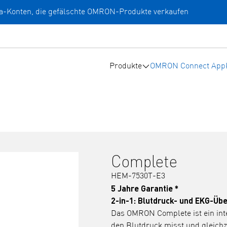
a-Konten, die gefälschte OMRON-Produkte verkaufen
Produkte
OMRON Connect App
Complete
HEM-7530T-E3
5 Jahre Garantie *
2-in-1: Blutdruck- und EKG-Üb
Das OMRON Complete ist ein intel
den Blutdruck misst und gleichz