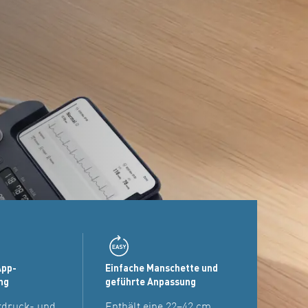
App-
Einfache Manschette und
ng
geführte Anpassung
tdruck- und
Enthält eine 22–42 cm