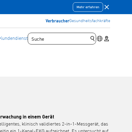
Benachricht
Mehr erfahren
Verbraucher
Gesundheitsfachkräfte
Umschalter für
Store locator
Kundendienst
Suchanfrage stelle
erwachung in einem Gerät
ligentes, klinisch validiertes 2-in-1-Messgerät, das
eitig ein 1-Kanal-EKG aufzeichnet. Es untersucht auf