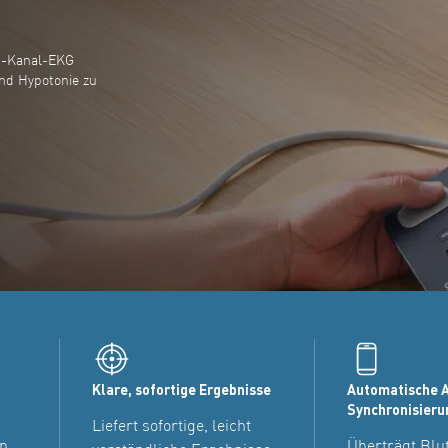
 1-Kanal-EKG
und Hypotonie zu
Klare, sofortige Ergebnisse
Automatische 
Synchronisieru
Liefert sofortige, leicht
n,
Überträgt Blu