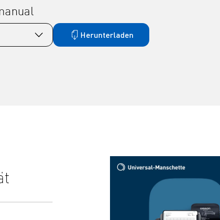
 manual
Herunterladen
ät
Erkennung wichtiger
Herzrhythmusstörungen