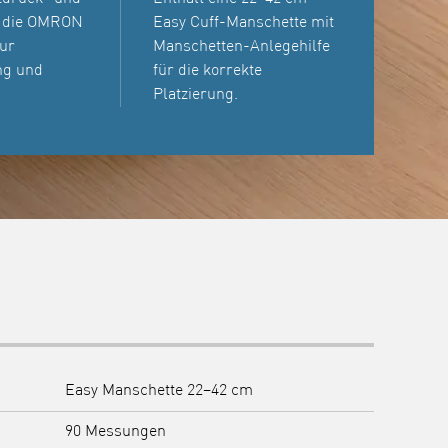
 die OMRON
Easy Cuff-Manschette mit
ur
Manschetten-Anlegehilfe
ng und
für die korrekte
Platzierung.
Easy Manschette 22–42 cm
90 Messungen