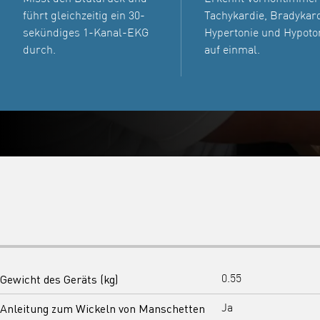
führt gleichzeitig ein 30-
Tachykardie, Bradykard
sekündiges 1-Kanal-EKG
Hypertonie und Hypoto
durch.
auf einmal.
Gewicht des Geräts (kg)
0.55
Anleitung zum Wickeln von Manschetten
Ja