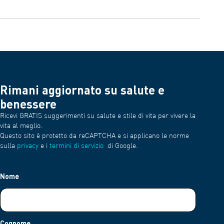
• Manuale di istruzioni
La disinfezione deve essere effettuata settimanalmente. Inoltre,
la sostituzione regolare delle parti (filtri, maschere, kit
Puoi accedere a manuali, istruzioni e assistenza clienti tramite la
nebulizzatore) garantisce prestazioni costanti.
pagina ufficiale di assistenza OMRON e le risorse incluse nella
documentazione del prodotto.
Rimani aggiornato su salute e
benessere
Ricevi GRATIS suggerimenti su salute e stile di vita per vivere la
vita al meglio.
Questo sito è protetto da reCAPTCHA e si applicano le norme
sulla
privacy
e i
termini di servizio
di Google.
Nome
Cognome