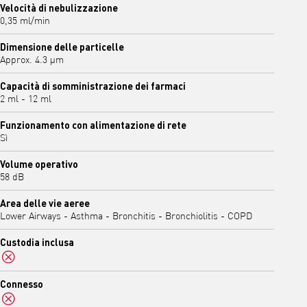
Velocità di nebulizzazione
0,35 ml/min
Dimensione delle particelle
Approx. 4.3 μm
Capacità di somministrazione dei farmaci
2 ml - 12 ml
Funzionamento con alimentazione di rete
Sì
Volume operativo
58 dB
Area delle vie aeree
Lower Airways - Asthma - Bronchitis - Bronchiolitis - COPD
Custodia inclusa
No
Connesso