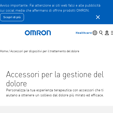
Avviso importante: Fai attenzione ai siti web falsi e alle pubblicità
sui social media che affermano di offrire prodotti OMRON.
Vai
al
Chiudere l
Scopri di più
contenuto
Indietro
Torna al menu precedente
principale
Interruttore
Cerca
Store 
Healthcare
Torna a casa
Prodotti
Home
/
Accessori per dispositivi per il trattamento del dolore
Prodotti
Visualizza gli elementi del menu sottostante
Accessori
Visualizza gli elementi del menu sottostante
Accessori per la gestione del
dolore
Personalizza la tua esperienza terapeutica con accessori che ti
aiutano a ottenere un sollievo dal dolore più mirato ed efficace.