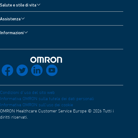
Accessori per monitor della pressione sanguigna
Salute e stile di vita
Dispositivi per il trattamento del dolore
Accessori per nebulizzatori
Tutti gli argomenti
Bilance digitali
Assistenza
Accessori per dispositivi per il trattamento del dolore
Diario della pressione arteriosa
Termometri
Assistenza sui dispositivi
Accessori termometro
Informazioni
Misuratori dell’attività fisica
Contattaci
Riguardo a OMRON Healthcare
Elettro​cardiogrammi
Sviluppatori
App OMRON Connect
Compatibilità elettromagnetica (Inglese)
Rete di distribuzione
Torna a casa
socials_facebook
socials_twitter
socials_linkedin
socials_youtube
Dichiarazione di conformità (Inglese)
OMRON Academy (Inglese)
Lavora con noi
Condizioni d'uso del sito web
Informativa OMRON sulla tutela dei dati personali
Informativa OMRON sull’uso dei cookie
OMRON Healthcare Customer Service Europe © 2026 Tutti i
diritti riservati.