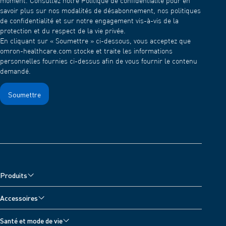
moment. Consultez notre Politique de confidentialité pour en
savoir plus sur nos modalités de désabonnement, nos politiques
de confidentialité et sur notre engagement vis-à-vis de la
protection et du respect de la vie privée.
En cliquant sur « Soumettre » ci-dessous, vous acceptez que
omron-healthcare.com stocke et traite les informations
personnelles fournies ci-dessus afin de vous fournir le contenu
demandé.
Produits
Tensiomètres
Accessoires
Nébuliseurs et Oxymètre
Accessoires pour tensiomètre
Santé et mode de vie
Appareils antidouleur