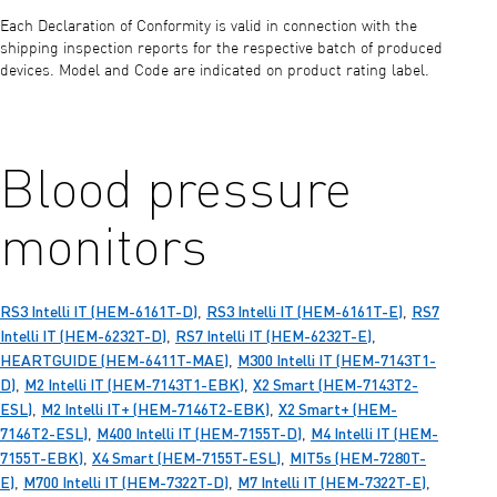
Each Declaration of Conformity is valid in connection with the
shipping inspection reports for the respective batch of produced
devices. Model and Code are indicated on product rating label.
Blood pressure
monitors
RS3 Intelli IT (HEM-6161T-D)
RS3 Intelli IT (HEM-6161T-E)
RS7
,
,
Intelli IT (HEM-6232T-D)
RS7 Intelli IT (HEM-6232T-E)
,
,
HEARTGUIDE (HEM-6411T-MAE)
M300 Intelli IT (HEM-7143T1-
,
D)
M2 Intelli IT (HEM-7143T1-EBK)
X2 Smart (HEM-7143T2-
,
,
ESL)
M2 Intelli IT+ (HEM-7146T2-EBK)
X2 Smart+ (HEM-
,
,
7146T2-ESL)
M400 Intelli IT (HEM-7155T-D)
M4 Intelli IT (HEM-
,
,
7155T-EBK)
X4 Smart (HEM-7155T-ESL)
MIT5s (HEM-7280T-
,
,
E)
M700 Intelli IT (HEM-7322T-D)
M7 Intelli IT (HEM-7322T-E)
,
,
,