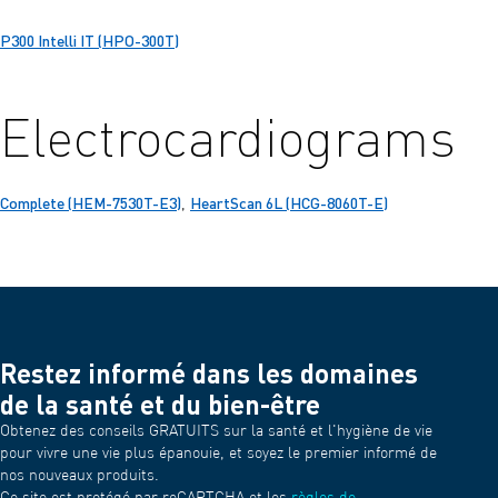
P300 Intelli IT (HPO-300T)
Electrocardiograms
Complete (HEM-7530T-E3)
HeartScan 6L (HCG-8060T-E)
,
Restez informé dans les domaines
de la santé et du bien-être
Obtenez des conseils GRATUITS sur la santé et l'hygiène de vie
pour vivre une vie plus épanouie, et soyez le premier informé de
nos nouveaux produits.