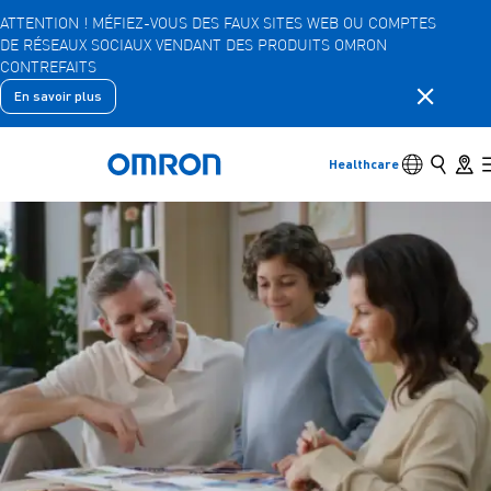
ATTENTION ! MÉFIEZ-VOUS DES FAUX SITES WEB OU COMPTES
DE RÉSEAUX SOCIAUX VENDANT DES PRODUITS OMRON
Skip
CONTREFAITS
to
main
Fermer la
En savoir plus
Retour
Retourner au menu précédent
content
Produits
Commutateu
Recher
Store 
Healthcare
Retour à l'accueil
Produits
Voir les éléments du menu sous-jacent
Accessoires
Voir les éléments du menu sous-jacent