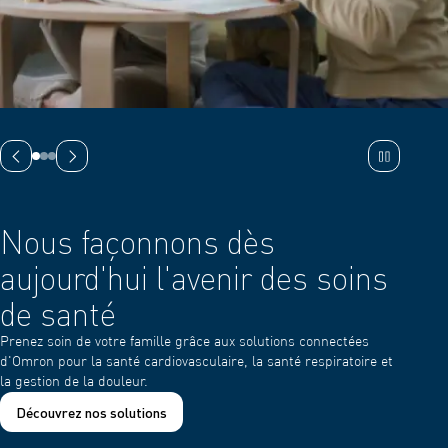
Diapositive précédente
Diapositive suivante
Nous façonnons dès
Réd
aujourd'hui l'avenir des soins
66 
de santé
pré
aur
Prenez soin de votre famille grâce aux solutions connectées
d'Omron pour la santé cardiovasculaire, la santé respiratoire et
Marque 
la gestion de la douleur.
détectio
Découvrez nos solutions
En sa