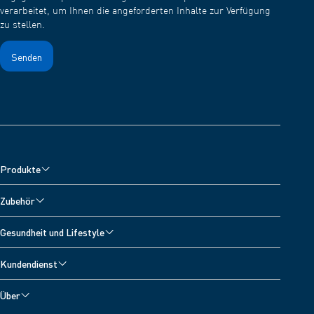
verarbeitet, um Ihnen die angeforderten Inhalte zur Verfügung
zu stellen.
Produkte
Blutdruckmessgeräte
Zubehör
Inhalationsgeräte
Zubehör für Blutdruckmessgeräte
Gesundheit und Lifestyle
Schmerztherapiegeräte
Zubehör für Vernebler
Alle Themen
Digitale Personenwaagen
Kundendienst
Zubehör zur Schmerzlinderung
Blutdrucktagebuch
Fieberthermometer
Technischer Kundenservice
Zubehör fur Fieberthermometer
Über
Aktivitätsmonitoring
Kontakt