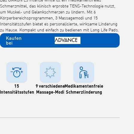
Das OMRON E3 Intense White ist ein medikamentfreies
Schmerzmittel, das klinisch erprobte TENS-Technologie nutzt,
um Muskel- und Gelenkschmerzen zu lindern. Mit 6
Körperbereichsprogrammen, 3 Massagemodi und 15
Intensitätsstufen bietet es personalisierte, wirksame Linderung
zu Hause. Kompakt und einfach zu bedienen mit Long Life Pads.
Kaufen
bei
15
9 verschiedene
Medikamentenfreie
Intensitätsstufen
Massage-Modi
Schmerzlinderung