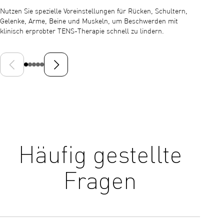
Nutzen Sie spezielle Voreinstellungen für Rücken, Schultern,
Der gro
Gelenke, Arme, Beine und Muskeln, um Beschwerden mit
Program
klinisch erprobter TENS-Therapie schnell zu lindern.
Überwac
Vorheriges Dia
Nächste Folie
Häufig gestellte
Fragen