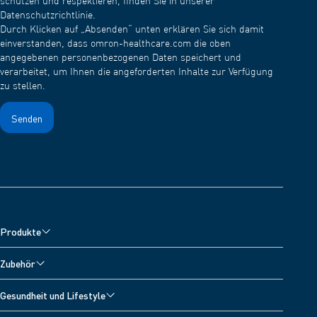
schützen und respektieren, finden Sie in unserer
Datenschutzrichtlinie.
Durch Klicken auf „Absenden“ unten erklären Sie sich damit
einverstanden, dass omron-healthcare.com die oben
angegebenen personenbezogenen Daten speichert und
verarbeitet, um Ihnen die angeforderten Inhalte zur Verfügung
zu stellen.
Produkte
Blutdruckmessgeräte
Zubehör
Inhalationsgeräte
Zubehör für Blutdruckmessgeräte
Gesundheit und Lifestyle
Schmerztherapiegeräte
Zubehör für Vernebler