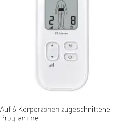
Auf 6 Körperzonen zugeschnittene
Einf
Programme
über