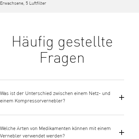
Erwachsene, 5 Luftfilter
Häufig gestellte
Fragen
Was ist der Unterschied zwischen einem Netz- und
einem Kompressorvernebler?
Alle Vernebler sind Geräte, die flüssige Medikamente in
Aerosoltröpfchen umwandeln, die leicht über ein Mundstück
Welche Arten von Medikamenten können mit einem
oder eine Maske eingeatmet werden können. Der Unterschied
Vernebler verwendet werden?
liegt in der Technik, mit der das Medikament in