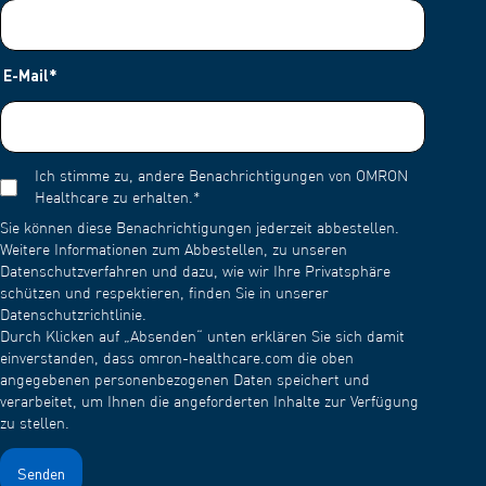
weichen Tuch mit Wasser und einem milden Reinigungsmittel
gereinigt werden. Wischen Sie das Gehäuse ab und trocknen Sie
es sofort mit einem weichen, sauberen Tuch.
E-Mail
*
Der Luftfilter sollte nicht gewaschen werden. Sollte er nass
geworden sein, muss er ersetzt werden, um Verstopfungen zu
vermeiden.
Ich stimme zu, andere Benachrichtigungen von OMRON
Speziell bei einem Netzvernebler: Die Netzkappe sollte nach
Healthcare zu erhalten.
*
jedem Gebrauch gereinigt werden:
Sie können diese Benachrichtigungen jederzeit abbestellen.
Füllen Sie den Medikamentenbehälter mit Wasser und
Weitere Informationen zum Abbestellen, zu unseren
vernebeln Sie das Wasser. Um zu verhindern, dass das
Datenschutzverfahren und dazu, wie wir Ihre Privatsphäre
Medikament nach dem Gebrauch eintrocknet und am Netz
schützen und respektieren, finden Sie in unserer
haften bleibt, vernebeln Sie das Wasser 1 bis 2 Minuten
Datenschutzrichtlinie.
lang.
Durch Klicken auf „Absenden“ unten erklären Sie sich damit
Waschen Sie dann die Netzkappe mit einem milden
einverstanden, dass omron-healthcare.com die oben
(neutralen) Reinigungsmittel und spülen Sie sie mit klarem
angegebenen personenbezogenen Daten speichert und
Wasser ab. Lassen Sie sie an einem sauberen Ort an der
verarbeitet, um Ihnen die angeforderten Inhalte zur Verfügung
Luft trocknen.
zu stellen.